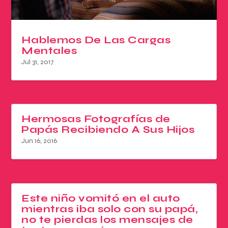
Hablemos De Las Cargas
Mentales
Jul 31, 2017
Hermosas Fotografías de
Papás Recibiendo A Sus Hijos
Jun 16, 2016
Este niño vomitó en el auto
mientras iba solo con su papá,
no te pierdas los mensajes de