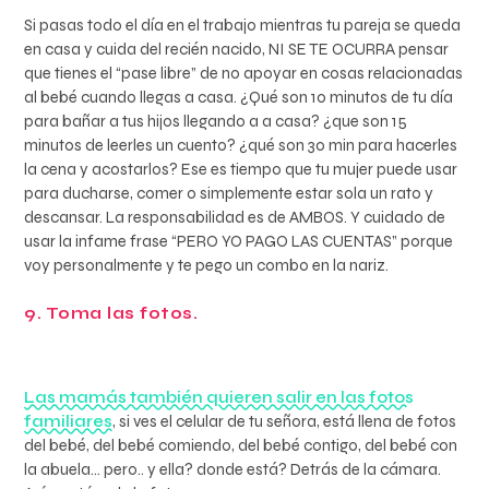
Si pasas todo el día en el trabajo mientras tu pareja se queda
en casa y cuida del recién nacido, NI SE TE OCURRA pensar
que tienes el “pase libre” de no apoyar en cosas relacionadas
al bebé cuando llegas a casa. ¿Qué son 10 minutos de tu día
para bañar a tus hijos llegando a a casa? ¿que son 15
minutos de leerles un cuento? ¿qué son 30 min para hacerles
la cena y acostarlos? Ese es tiempo que tu mujer puede usar
para ducharse, comer o simplemente estar sola un rato y
descansar. La responsabilidad es de AMBOS. Y cuidado de
usar la infame frase “PERO YO PAGO LAS CUENTAS” porque
voy personalmente y te pego un combo en la nariz.
9. Toma las fotos.
Las mamás también quieren salir en las fotos
familiares
, si ves el celular de tu señora, está llena de fotos
del bebé, del bebé comiendo, del bebé contigo, del bebé con
la abuela… pero.. y ella? donde está? Detrás de la cámara.