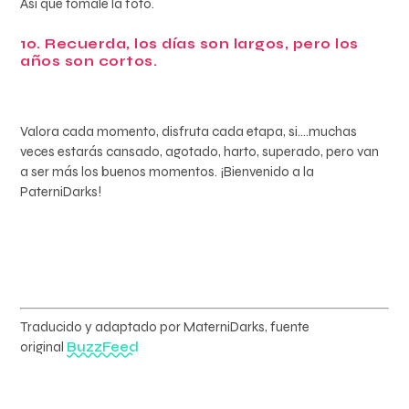
Así que tómale la foto.
10. Recuerda, los días son largos, pero los
años son cortos.
Valora cada momento, disfruta cada etapa, si….muchas
veces estarás cansado, agotado, harto, superado, pero van
a ser más los buenos momentos. ¡Bienvenido a la
PaterniDarks!
Traducido y adaptado por MaterniDarks, fuente
original
BuzzFeed