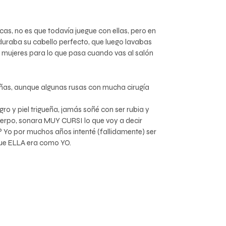
s, no es que todavía juegue con ellas, pero en
duraba su cabello perfecto, que luego lavabas
 mujeres para lo que pasa cuando vas al salón
iñas, aunque algunas rusas con mucha cirugía
o y piel trigueña, jamás soñé con ser rubia y
uerpo, sonara MUY CURSI lo que voy a decir
o? Yo por muchos años intenté (fallidamente) ser
ue ELLA era como YO.