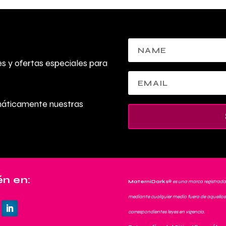
 y ofertas especiales para
máticamente nuestras
n en:
MaterniDarks
®
es una marca registrada
mediante cualquier medio fuera de aquellos 
correspondientes leyes en vigencia.