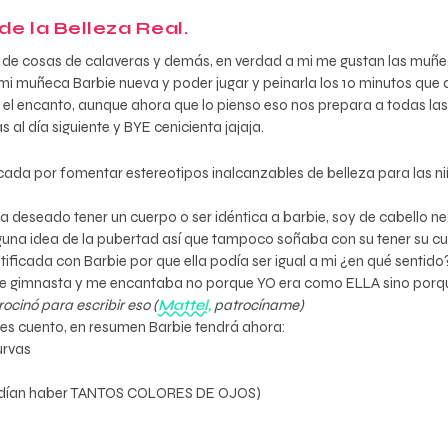
e la Belleza Real.
e cosas de calaveras y demás, en verdad a mi me gustan las muñeca
mi muñeca Barbie nueva y poder jugar y peinarla los 10 minutos que 
el encanto, aunque ahora que lo pienso eso nos prepara a todas las
s al día siguiente y BYE cenicienta jajaja.
icada por fomentar estereotipos inalcanzables de belleza para las n
 deseado tener un cuerpo o ser idéntica a barbie, soy de cabello negr
alguna idea de la pubertad así que tampoco soñaba con su tener su c
tificada con Barbie por que ella podía ser igual a mi ¿en qué sentid
ie gimnasta y me encantaba no porque YO era como ELLA sino porq
ocinó para escribir eso (
Mattel,
patrocíname)
es cuento, en resumen Barbie tendrá ahora:
curvas
e podían haber TANTOS COLORES DE OJOS)