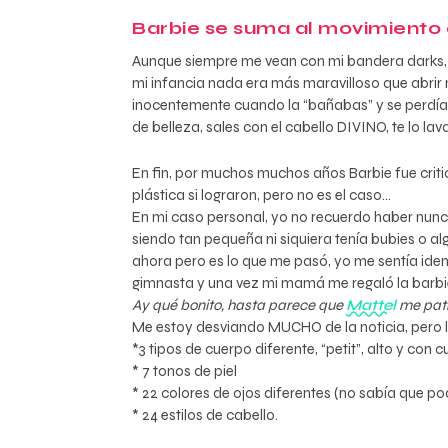
Barbie se suma al movimiento d
Aunque siempre me vean con mi bandera darks, d
mi infancia nada era más maravilloso que abrir 
inocentemente cuando la “bañabas” y se perdía 
de belleza, sales con el cabello DIVINO, te lo lava
En fin, por muchos muchos años Barbie fue crit
plástica si lograron, pero no es el caso…
En mi caso personal, yo no recuerdo haber nunca
siendo tan pequeña ni siquiera tenía bubies o 
ahora pero es lo que me pasó, yo me sentía iden
gimnasta y una vez mi mamá me regaló la barb
Ay qué bonito, hasta parece que
Mattel
me patr
Me estoy desviando MUCHO de la noticia, pero l
*3 tipos de cuerpo diferente, “petit”, alto y con 
* 7 tonos de piel
* 22 colores de ojos diferentes (no sabía qu
* 24 estilos de cabello.