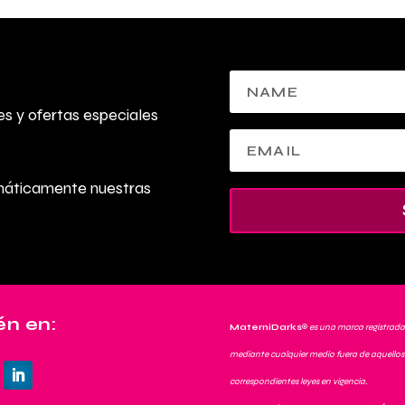
s y ofertas especiales
omáticamente nuestras
n en:
MaterniDarks
®
es una marca registrada
mediante cualquier medio fuera de aquellos 
correspondientes leyes en vigencia.