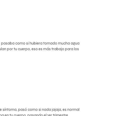
me pasaba como si hubiera tomado mucha agua
lan por tu cuerpo, eso es más trabajo para los
e síntoma, pasó como si nada jajaja, es normal
 en tu cuerpo, pasando el 1er trimestre