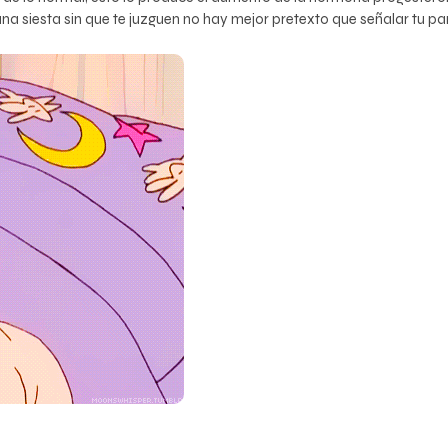
na siesta sin que te juzguen no hay mejor pretexto que señalar tu panc