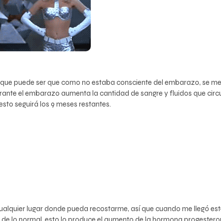
unque puede ser que como no estaba consciente del embarazo, se 
ante el embarazo aumenta la cantidad de sangre y fluidos que circu
esto seguirá los 9 meses restantes.
alquier lugar donde pueda recostarme, así que cuando me llegó est
e lo normal, esto lo produce el aumento de la hormona progesterona