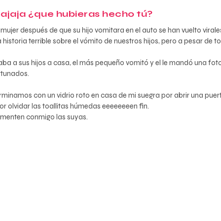
jajaja ¿que hubieras hecho tú?
ujer después de que su hijo vomitara en el auto se han vuelto virale
toria terrible sobre el vómito de nuestros hijos, pero a pesar de to
 a sus hijos a casa, el más pequeño vomitó y el le mandó una foto, 
rtunados.
rminamos con un vidrio roto en casa de mi suegra por abrir una pu
 olvidar las toallitas húmedas eeeeeeeen fin.
omenten conmigo las suyas.