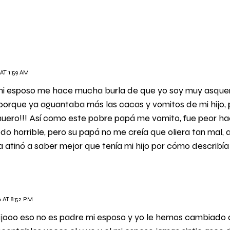
AT 1:59 AM
mi esposo me hace mucha burla de que yo soy muy asque
e porque ya aguantaba más las cacas y vomitos de mi hijo,
ero!!! Así como este pobre papá me vomito, fue peor h
todo horrible, pero su papá no me creía que oliera tan mal
 atinó a saber mejor que tenía mi hijo por cómo describía 
6 AT 8:52 PM
hijooo eso no es padre mi esposo y yo le hemos cambiado d