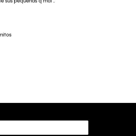
de sus pequeñas q mal ..
mitos