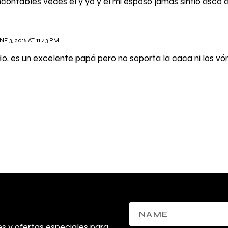
contables veces el y yo y el mi esposo jamas sintio asco 
E 3, 2016 AT 11:43 PM
do, es un excelente papá pero no soporta la caca ni los vó
 y ofertas especiales para