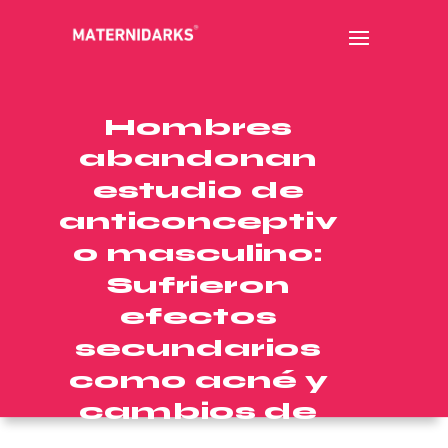
Hombres
abandonan
estudio de
anticonceptiv
o masculino:
Sufrieron
efectos
secundarios
como acné y
cambios de
humor