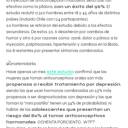
la inyección de anticoncepción masculina, sería casi tan
efectiva como la píldora,
con un éxito del 96%
. El
estudio reclutó a 320 hombres entre 18 y 45 años de distintos
países (incluido Chile con 124 participantes).
20 hombres se retiraron del estudio debido a los efectos
secundarios. De estos 20, 6 desistieron por cambios de
humor y otro 6 por razones como: acné, dolor o pánico a la
inyección, palpitaciones, hipertensión y cambios en la libido,
los 8 restantes por presentar síntomas combinados.
Hace apenas un mes
este estudio
confirmó que las
mujeres que toman anticonceptivos orales son más
propensas a recibir tratamiento por depresión
,
siendo las que usan hormonas combinadas un 23% más
propensas a ser diagnosticadas con depresión y las que
toman la “mini pastilla” tienen un 34% de probabilidad, ni
hablar de las
adolescentes que presentan un
riesgo del 80% al tomar anticonceptivos
hormonales
OCHENTA PORCIENTO.. WTF?