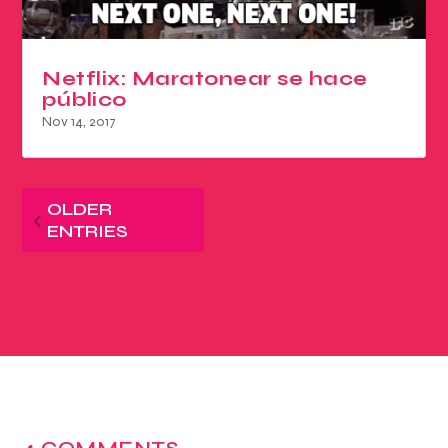
Netflix: Maratonear se hace
público
Nov 14, 2017
OLDER
ENTRIES