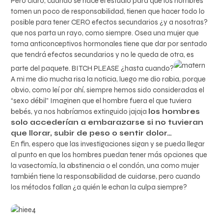
Pero claro, cuando se hace el estudio para que los hombres
tomen un poco de responsabilidad, tienen que hacer todo lo
posible para tener CERO efectos secundarios ¿y a nosotras?
que nos parta un rayo, como siempre. Osea una mujer que
toma anticonceptivos hormonales tiene que dar por sentado
que tendrá efectos secundarios y no le queda de otra, es
parte del paquete. BITCH PLEASE ¿hasta cuando?
A mi me dio mucha risa la noticia, luego me dio rabia, porque
obvio, como leí por ahí, siempre hemos sido consideradas el
“sexo débil” Imaginen que el hombre fuera el que tuviera
bebés, ya nos habríamos extinguido jajaja
los hombres
solo accederían a embarazarse si no tuvieran
que llorar, subir de peso o sentir dolor…
En fin, espero que las investigaciones sigan y se pueda llegar
al punto en que los hombres puedan tener más opciones que
la vasectomía, la abstinencia o el condón, una como mujer
también tiene la responsabilidad de cuidarse, pero cuando
los métodos fallan ¿a quién le echan la culpa siempre?