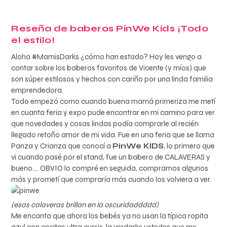
Reseña de baberos PinWe Kids ¡Todo
el estilo!
Aloha #MamisDarks ¿cómo han estado? Hoy les vengo a
contar sobre los baberos favoritos de Vicente (y míos) que
son súper estilosos y hechos con cariño por una linda familia
emprendedora.
Todo empezó como cuando buena mamá primeriza me metí
en cuanta feria y expo pude encontrar en mi camino para ver
que novedades y cosas lindas podía comprarle al recién
llegado retoño amor de mi vida. Fue en una feria que se llama
Panza y Crianza que conocí a
PinWe KIDS
, lo primero que
vi cuando pasé por el stand, fue un babero de CALAVERAS y
bueno…. OBVIO lo compré en seguida, compramos algunos
más y prometí que compraría más cuando los volviera a ver.
(esas calaveras brillan en la oscuridaddddd)
Me encanta que ahora los bebés ya no usan la típica ropita