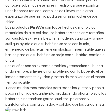
azul con cositas ultra cursis, la verdarks ustedes que me
conocen, saben que ese no es mi estilo, así que encontrar
unos baberos tan cool como los de PinWe, me dieron
esperanza de que mi hijo podía ser un niño rocker desde
chico.
Los productos
PinWe
son todos hechos a mano y con
materiales de alta calidad, los baberos vienen en 2 tamaños,
son ajustables y reversibles, tienen además una curvita muy
sutil que ayuda a que tu bebé no se roce con la tela,
entremedio de las telas tiene un plástico impermeable que es
básico para que tu bebé no se moje con su babita, comida o
agua.
Los dueños son en extremo amables y transmiten su buena
onda siempre, si tienes algún problema con tu baberito ellos
inmediatamente te ayudan y tratan de resolverlo en el menor
tiempo posible.
Tienen muchísimos modelos para todos los gustos y poco a
poco se han ido expandiendo, produciendo ahora no solo los
baberos, sino tambíen gorros, cuellitos, polerones y
pantaloncitos, con la variedad y calidad que los caracteriza.