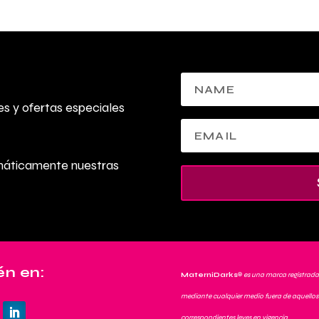
s y ofertas especiales
omáticamente nuestras
n en:
MaterniDarks
®
es una marca registrada
mediante cualquier medio fuera de aquellos 
correspondientes leyes en vigencia.