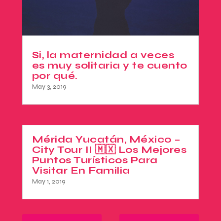
Si, la maternidad a veces
es muy solitaria y te cuento
por qué.
May 3, 2019
Mérida Yucatán, México –
City Tour II 🇲🇽 Los Mejores
Puntos Turísticos Para
Visitar En Familia
May 1, 2019