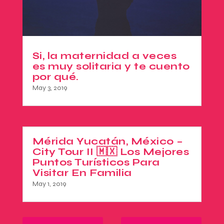
Si, la maternidad a veces
es muy solitaria y te cuento
por qué.
May 3, 2019
Mérida Yucatán, México –
City Tour II 🇲🇽 Los Mejores
Puntos Turísticos Para
Visitar En Familia
May 1, 2019