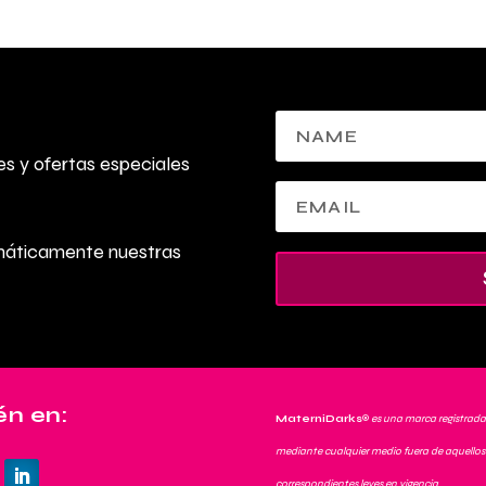
s y ofertas especiales
omáticamente nuestras
n en:
MaterniDarks
®
es una marca registrada
mediante cualquier medio fuera de aquellos 
correspondientes leyes en vigencia.