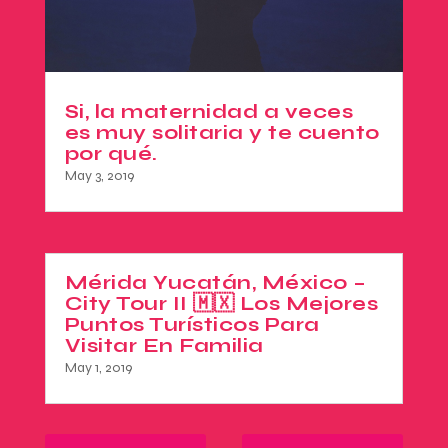
Si, la maternidad a veces
es muy solitaria y te cuento
por qué.
May 3, 2019
Mérida Yucatán, México –
City Tour II 🇲🇽 Los Mejores
Puntos Turísticos Para
Visitar En Familia
May 1, 2019