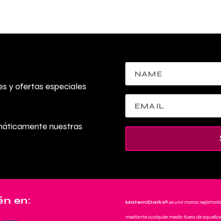
s y ofertas especiales
omáticamente nuestras
n en:
MaterniDarks
®
es una marca registrada
mediante cualquier medio fuera de aquellos 