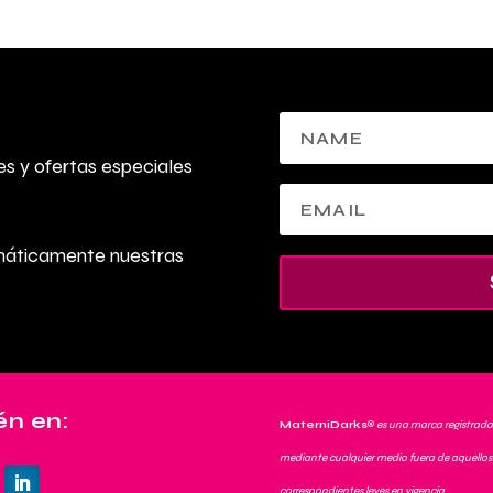
s y ofertas especiales
omáticamente nuestras
n en:
MaterniDarks
®
es una marca registrada
mediante cualquier medio fuera de aquellos 
correspondientes leyes en vigencia.