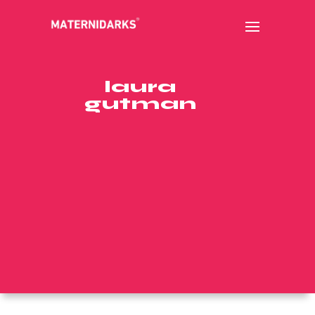
laura
gutman