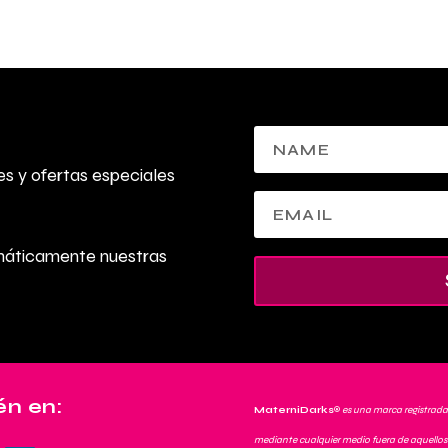
s y ofertas especiales
omáticamente nuestras
n en:
MaterniDarks
®
es una marca registrada
mediante cualquier medio fuera de aquellos 