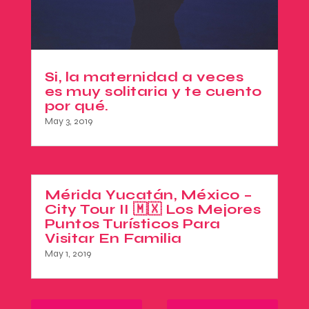
Si, la maternidad a veces
es muy solitaria y te cuento
por qué.
May 3, 2019
Mérida Yucatán, México –
City Tour II 🇲🇽 Los Mejores
Puntos Turísticos Para
Visitar En Familia
May 1, 2019