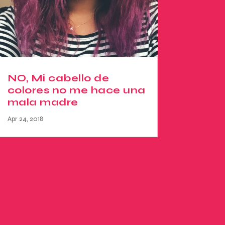
NO, Mi cabello de
colores no me hace una
mala madre
Apr 24, 2018