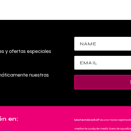
s y ofertas especiales
omáticamente nuestras
n en:
MaterniDarks
®
es una marca registrada
mediante cualquier medio fuera de aquellos 