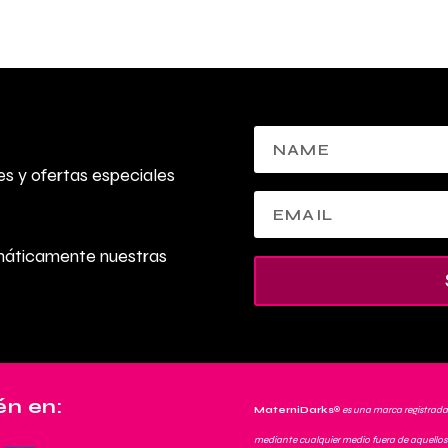
s y ofertas especiales
omáticamente nuestras
n en:
MaterniDarks
®
es una marca registrada
mediante cualquier medio fuera de aquellos 