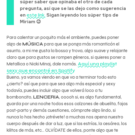
súper saber que opinaba el otro de cada
pregunta, así que se las dejo como sugerencia
en
este link.
Sigan leyendo los súper tips de
Miriam 😉
Para calentar un poquito más el ambiente, puedes poner
algo de
MÚSICA
para que se ponga más romanticón el
asunto, a mi me gusta la bossa y trova, algo suave y relajante
claro que para gustos se rompen géneros, si quieres poner a
Metallica o Nicki Minaj, dale nomás.
Aquí una playlist
sexy que encontré en Spotify
Bueno, ya vamos viendo en que va a terminar todo esto
¿cierto? así que para que sea algo más especial y sexy
todavía, puedes incluir algo que volverá loco a tu
bomboncito,
LENCERIA
, ooooh si, es algo fundamental,
guarda por una noche todos esos calzones de abuelita, fajas
post-parto y demás cuestiones, cómprate algo lindo, si
nunca lo has hecho ¡atrévete! a muchas nos apena nuestro
cuerpo después de dar a luz, que si las estrías, la cesárea, los
kilitos de más, etc… OLVÍDATE de ellos, ponte algo que te