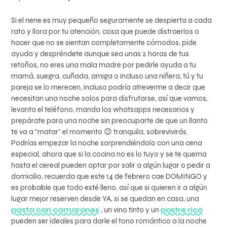
Si el nene es muy pequeño seguramente se despierta a cada
rato y llora por tu atención, cosa que puede distraerlos o
hacer que no se sientan completamente cómodos, pide
ayuda y despréndete aunque sea unas 2 horas de tus
retoños, no eres una mala madre por pedirle ayuda a tu
mamá, suegra, cuñada, amiga o incluso una niñera, tú y tu
pareja se lo merecen, incluso podría atreverme a decir que
necesitan una noche solos para disfrutarse, así que vamos,
levanta el teléfono, manda los whatsapps necesarios y
prepárate para una noche sin preocuparte de que un llanto
te va a “matar” el momento 😉 tranquila, sobrevivirás.
Podrías empezar la noche sorprendiéndolo con una cena
especial, ahora que si la cocina no es lo tuyo y se te quema
hasta el cereal pueden optar por salir a algún lugar o pedir a
domicilio, recuerda que este 14 de febrero cae DOMINGO y
es probable que todo esté lleno, así que si quieren ir a algún
lugar mejor reserven desde YA, si se quedan en casa, una
pasta con camarones
, un vino tinto y un
postre rico
pueden ser ideales para darle el tono romántico a la noche