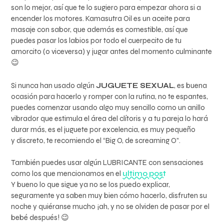
son lo mejor, así que te lo sugiero para empezar ahora si a
encender los motores. Kamasutra Oil es un aceite para
masaje con sabor, que además es comestible, así que
puedes pasar los labios por todo el cuerpecito de tu
amorcito (o viceversa) y jugar antes del momento culminante
😉
Si nunca han usado algún
JUGUETE SEXUAL
, es buena
ocasión para hacerlo y romper con la rutina, no te espantes,
puedes comenzar usando algo muy sencillo como un anillo
vibrador que estimula el área del clítoris y a tu pareja lo hará
durar más, es el juguete por excelencia, es muy pequeño
y discreto, te recomiendo el “Big O, de screaming O”.
También puedes usar algún
LUBRICANTE
con sensaciones
como los que mencionamos en el
ultimo post
Y bueno lo que sigue ya no se los puedo explicar,
seguramente ya saben muy bien cómo hacerlo, disfruten su
noche y quiéranse mucho ¡ah, y no se olviden de pasar por el
bebé después! 😉