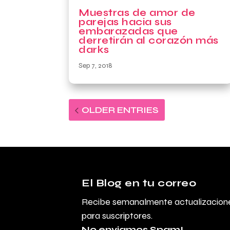
Muestras de amor de
parejas hacia sus
embarazadas que
derretirán al corazón más
darks
Sep 7, 2018
OLDER ENTRIES
El Blog en tu correo
Recibe semanalmente actualizacione
para suscriptores.
No enviamos Spam!