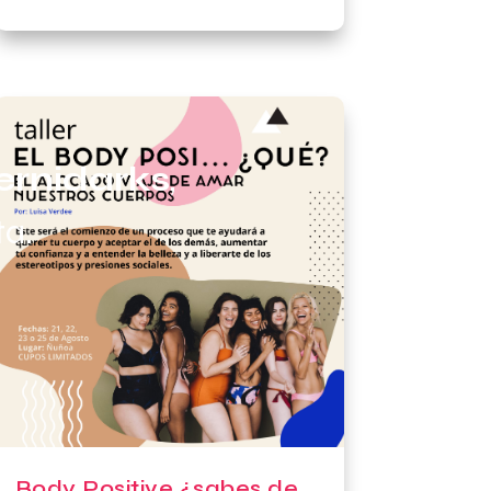
rnidarks
,
ta.
Body Positive ¿sabes de