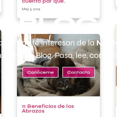
cuento por qué.
May 3, 2019
BLOG
que más te interesan de la
Mate
 formato Blog. Pasa, lee, comen
Conóceme
Contacto
11 Beneficios de los
Abrazos