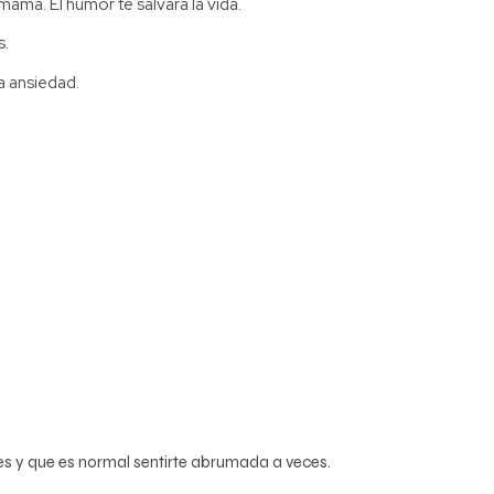
amá. El humor te salvará la vida.
s.
a ansiedad.
s y que es normal sentirte abrumada a veces.