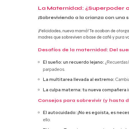
La Maternidad: ¿Superpoder o
¡Sobreviviendo a la crianza con una 
¡Felicidades, nueva mamá! Te acaban de otorgar 
madres que sobreviven a base de café y pura vo
Desafíos de la maternidad: Del sue
El sueño: un recuerdo lejano:
¿Recuerdas l
parpadeos.
La multitarea llevada al extremo:
Cambiar
La culpa materna: tu nueva compañera 
Consejos para sobrevivir (y hasta d
El autocuidado: ¡No es egoísta, es neces
ello.