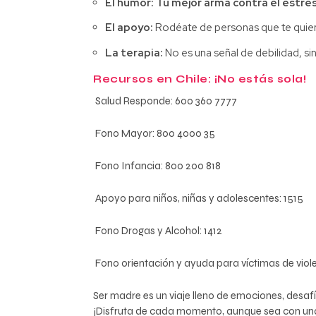
El humor: Tu mejor arma contra el estrés
El apoyo:
Rodéate de personas que te quier
La terapia:
No es una señal de debilidad, si
Recursos en Chile: ¡No estás sola!
Salud Responde:
600 360 7777
Fono Mayor:
800 4000 35
Fono Infancia:
800 200 818
Apoyo para niños, niñas y adolescentes:
1515
Fono Drogas y Alcohol:
1412
Fono orientación y ayuda para víctimas de violen
Ser madre es un viaje lleno de emociones, desa
¡Disfruta de cada momento, aunque sea con una