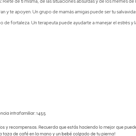
:
Ríete de ti misma, de las situaciones absurdas y de los memes de m
an y te apoyen. Un grupo de mamás amigas puede ser tu salvavida
no de fortaleza. Un terapeuta puede ayudarte a manejar el estrés y l
cia intrafamiliar:
1455
fíos y recompensas. Recuerda que estás haciendo lo mejor que puede
 taza de café en la mano y un bebé colgado de tu pierna!