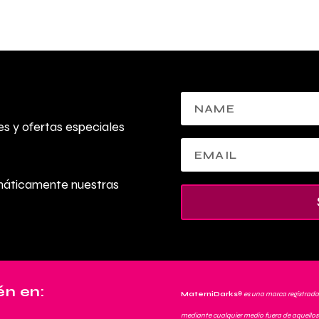
s y ofertas especiales
omáticamente nuestras
n en:
MaterniDarks
®
es una marca registrada
mediante cualquier medio fuera de aquellos 