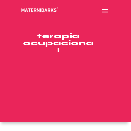
terapia
ocupaciona
l