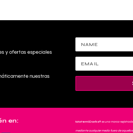
s y ofertas especiales
omáticamente nuestras
n en:
MaterniDarks
®
es una marca registrada
mediante cualquier medio fuera de aquellos 