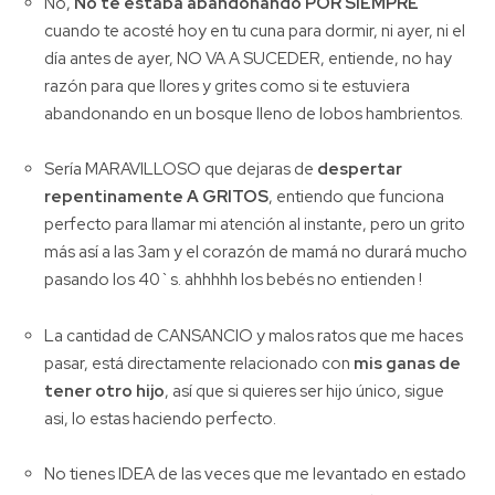
No,
No te estaba abandonando POR SIEMPRE
cuando te acosté hoy en tu cuna para dormir, ni ayer, ni el
día antes de ayer, NO VA A SUCEDER, entiende, no hay
razón para que llores y grites como si te estuviera
abandonando en un bosque lleno de lobos hambrientos.
Sería MARAVILLOSO que dejaras de
despertar
repentinamente A GRITOS
, entiendo que funciona
perfecto para llamar mi atención al instante, pero un grito
más así a las 3am y el corazón de mamá no durará mucho
pasando los 40`s. ahhhhh los bebés no entienden !
La cantidad de CANSANCIO y malos ratos que me haces
pasar, está directamente relacionado con
mis ganas de
tener otro hijo
, así que si quieres ser hijo único, sigue
asi, lo estas haciendo perfecto.
No tienes IDEA de las veces que me levantado en estado