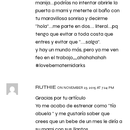
manija….podrías no intentar abrirle la
puerta a mami y meterte al baño con
tu maravillosa sonrisa y decirme
“hola”….me parte en dos…. literal….pq
tengo que evitar a toda costa que
entres y evitar que “…..salga”.
y hay un mundo más, pero ya me ven
feo en el trabajo,,,,,ahahahahah
#lovebematernidarks
RUTHIE
ON NOVEMBER 23, 2015 AT 7:24 PM
Gracias por tu artículo
Yo me acabo de estrenar como “tía
abuela ” y me gustaría saber que
crees que un bebe de un mes le diría a
su mami con sus llantos …