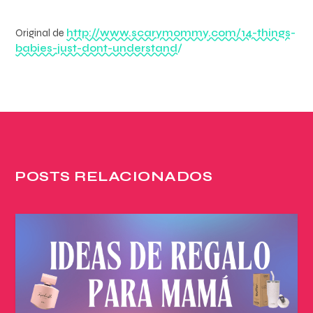
Original de
http://www.scarymommy.com/14-things-
babies-just-dont-understand/
POSTS RELACIONADOS