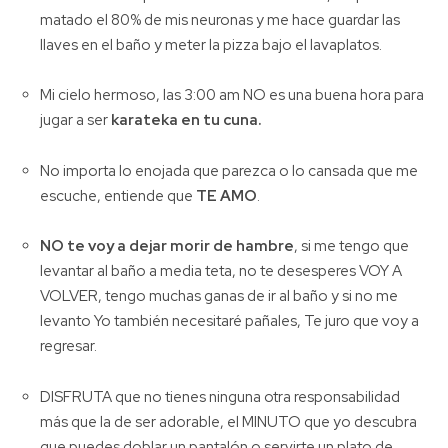
matado el 80% de mis neuronas y me hace guardar las
llaves en el baño y meter la pizza bajo el lavaplatos.
Mi cielo hermoso, las 3:00 am NO es una buena hora para
jugar a ser
karateka en tu cuna.
No importa lo enojada que parezca o lo cansada que me
escuche, entiende que
TE AMO
.
NO te voy a dejar morir de hambre
, si me tengo que
levantar al baño a media teta, no te desesperes VOY A
VOLVER, tengo muchas ganas de ir al baño y si no me
levanto Yo también necesitaré pañales, Te juro que voy a
regresar.
DISFRUTA que no tienes ninguna otra responsabilidad
más que la de ser adorable, el MINUTO que yo descubra
que puedes doblar un pantalón o servirte un plato de