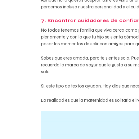
Aunque no lo quieras aceptar, así eres vista ah
perdemos incluso nuestra personalidad y el cu
7. Encontrar cuidadores de confia
No todos tenemos familia que viva cerca como par
plenamente y con la que tu hijo se sienta cómod
pasar los momentos de salir con amigos para 
Sabes que eres amada, pero te sientes sola. Puede
recuerda la marca de yogur que le gusta a su ma
sola.
Si, este tipo de textos ayudan. Hay días que nece
La realidad es que la maternidad es solitaria e i