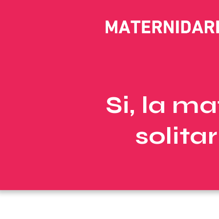
Si, la m
solita