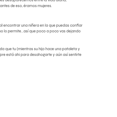
ces desaparecemos entre la vida diaria,
antes de eso, éramos mujeres.
cil encontrar una niñera en la que puedas confiar
a no lo permite…así que poco a poco vas dejando
ida que tu (mientras su hijo hace una pataleta y
pre está ahi para desahogarte y aún así sentirte