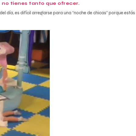
, no tienes tanto que ofrecer.
l día, es difícil arreglarse para una “noche de chicas” porque está