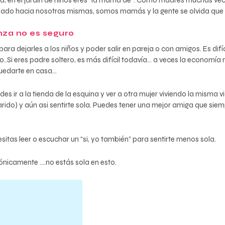
ora, en el jardín de niños eres “la mamá de”. Como madres muchas ve
idado hacia nosotras mismas, somos mamás y la gente se olvida que 
nza no es seguro
a dejarles a los niños y poder salir en pareja o con amigos. Es difí
o..Si eres padre soltero, es más difícil todavía… a veces la economí
quedarte en casa…
s ir a la tienda de la esquina y ver a otra mujer viviendo la misma v
rido) y aún asi sentirte sola. Puedes tener una mejor amiga que siem
sitas leer o escuchar un “si, yo también” para sentirte menos sola.
rónicamente ….no estás sola en esto.