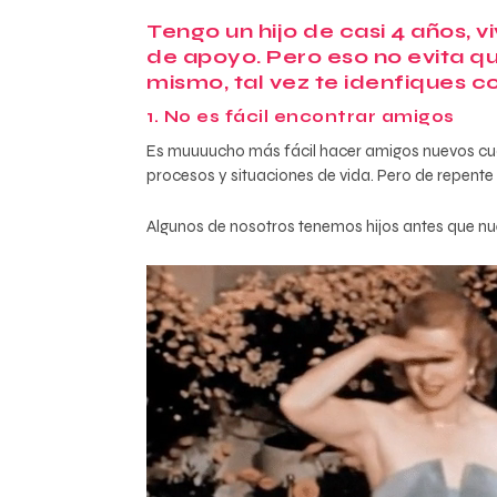
Tengo un hijo de casi 4 años, 
de apoyo. Pero eso no evita q
mismo, tal vez te idenfiques co
1. No es fácil encontrar amigos
Es muuuucho más fácil hacer amigos nuevos cua
procesos y situaciones de vida. Pero de repent
Algunos de nosotros tenemos hijos antes que nu