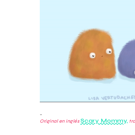
–
Scary Mommy,
Original en inglés
tr